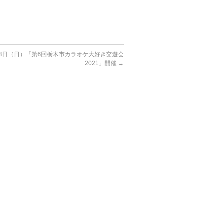
月18日（日）「第6回栃木市カラオケ大好き交遊会
2021」開催
→